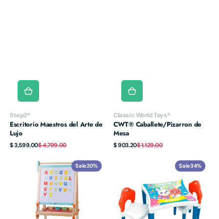
Vendor:
Vendor:
Step2®
Classic World Toys®
Escritorio Maestros del Arte de
CWT® Caballete/Pizarron de
Lujo
Mesa
Sale
Regular
Sale
Regular
$ 3,599.00
$ 4,799.00
$ 903.20
$ 1,129.00
price
price
price
price
CWT®
Hora
Sale
20%
Sale
34%
Caballete/Pizarron
de
Multifuncional
Aprender
-
Set
Mesa
+