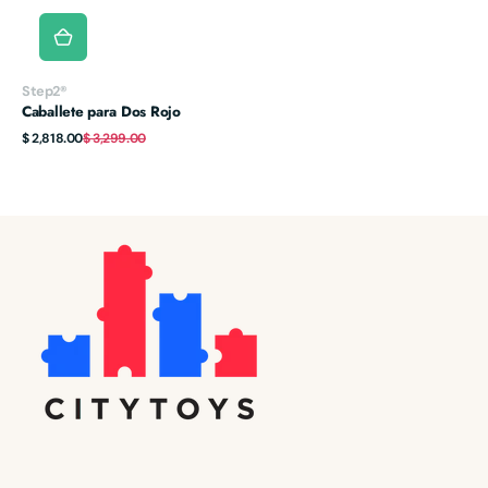
Vendor:
Step2®
Caballete para Dos Rojo
Sale
Regular
$ 2,818.00
$ 3,299.00
price
price