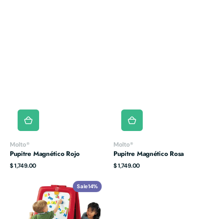
Vendor:
Vendor:
Molto®
Molto®
Pupitre Magnético Rojo
Pupitre Magnético Rosa
Regular
Regular
$ 1,749.00
$ 1,749.00
price
price
Caballete
Sale
14%
para
Dos
Rojo