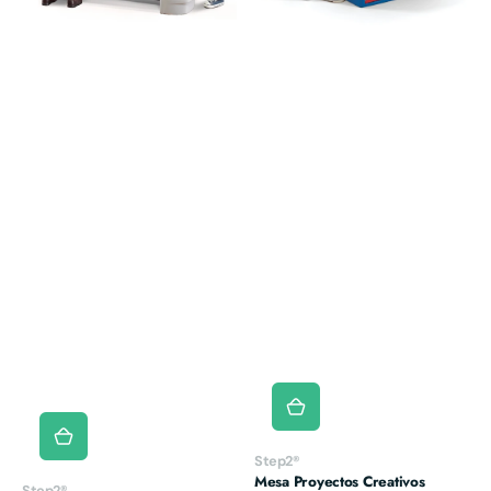
Vendor:
Step2®
Mesa Proyectos Creativos
Vendor:
Step2®