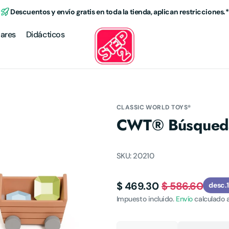
Descuentos y envío gratis en toda la tienda, aplican restricciones.*
lares
Didácticos
CLASSIC WORLD TOYS®
CWT® Búsqueda
s
SKU:
20210
as
$ 469.30
$ 586.60
desc.
Precio
Precio
Impuesto incluido.
Envío
calculado a
de
habitual
venta
Cantidad