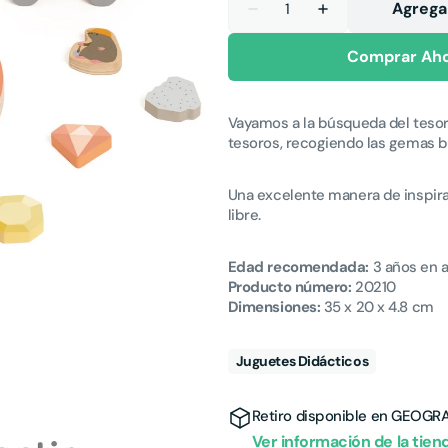
Agregar
te
Reducir
Aumentar
cantidad
cantidad
para
para
Comprar Ah
CWT®
CWT®
Búsqueda
Búsqueda
del
del
Tesoro
Tesoro
Vayamos a la búsqueda del teso
tesoros, recogiendo las gemas br
Una excelente manera de inspirar 
libre.
Edad recomendada:
3 años
en a
Producto número:
20210
Dimensiones:
35 x 20 x 4.8 cm
Juguetes Didácticos
Retiro disponible en
GEOGR
Ver información de la tien