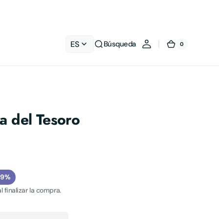
ES
Búsqueda
0
0
Carrito
artículos
 del Tesoro
19%
l finalizar la compra.