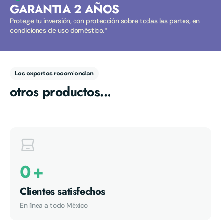
GARANTIA 2 AÑOS
Protege tu inversión, con protección sobre todas las partes, en
condiciones de uso doméstico.*
Los expertos recomiendan
otros productos...
0
+
Clientes satisfechos
5.00
En línea a todo México
“Compré un Rex de Toy Story y aunque la