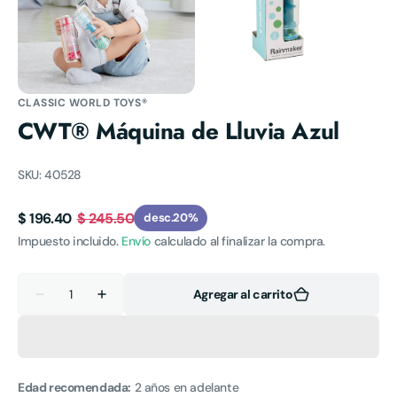
Abrir
Abrir
elemento
elemento
multimedia
multimedia
3
4
en
en
vista
vista
de
de
CLASSIC WORLD TOYS®
galería
galería
CWT® Máquina de Lluvia Azul
SKU:
40528
$ 196.40
$ 245.50
desc.
20%
Precio
Precio
Impuesto incluido.
Envío
calculado al finalizar la compra.
de
habitual
venta
Cantidad
Agregar al carrito
Reducir
Aumentar
cantidad
cantidad
para
para
CWT®
CWT®
Máquina
Máquina
de
de
Lluvia
Lluvia
Edad recomendada:
2 años
en adelante
Azul
Azul