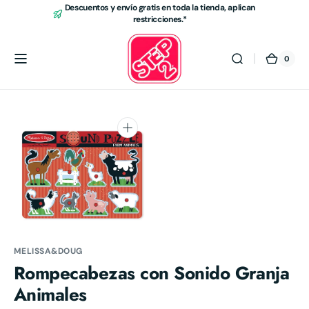
Ir
Descuentos y envío gratis en toda la tienda, aplican
directamente
restricciones.*
al contenido
0
0
Carrit
artícu
Abrir
elemento
multimedia
1
en
vista
de
MELISSA&DOUG
galería
Rompecabezas con Sonido Granja
Animales