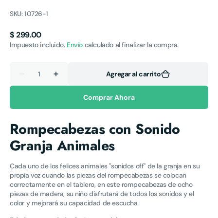
SKU:
10726-1
Precio
$ 299.00
habitual
Impuesto incluido.
Envío
calculado al finalizar la compra.
Cantidad
Agregar al carrito
Reducir
Aumentar
cantidad
cantidad
para
para
Comprar Ahora
Rompecabezas
Rompecabezas
con
con
Sonido
Sonido
Granja
Granja
Rompecabezas con Sonido
Animales
Animales
Granja Animales
Cada uno de los felices animales "sonidos off" de la granja en su
propia voz cuando las piezas del rompecabezas se colocan
correctamente en el tablero, en este rompecabezas de ocho
piezas de madera, su niño disfrutará de todos los sonidos y el
color y mejorará su capacidad de escucha.