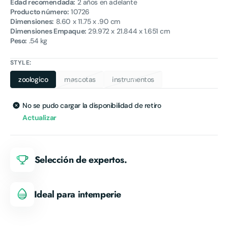
Edad recomendada:
2
años en adelante
Producto número:
10726
Dimensiones:
8.60 x 11.75 x .90 cm
Dimensiones Empaque:
29.972 x 21.844 x 1.651
cm
Peso:
.54 kg
STYLE:
zoologico
mascotas
instrumentos
Variante
Variante
Variante
agotada
agotada
agotada
o
o
o
No se pudo cargar la disponibilidad de retiro
no
no
no
Actualizar
disponible
disponible
disponible
Selección de expertos.
Ideal para intemperie