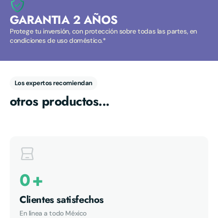
GARANTIA 2 AÑOS
Protege tu inversión, con protección sobre todas las partes, en
condiciones de uso doméstico.*
Los expertos recomiendan
otros productos...
0
+
Clientes satisfechos
5.00
En línea a todo México
“Compré un Rex de Toy Story y aunque la