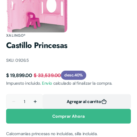
Abrir
elemento
multimedia
3
en
vista
de
XALINGO®
galería
Castillo Princesas
SKU:
0926.5
$ 19,899.00
$ 33,539.00
desc.
40%
Precio
Precio
Impuesto incluido.
Envío
calculado al finalizar la compra.
de
habitual
venta
Cantidad
Agregar al carrito
Reducir
Aumentar
cantidad
cantidad
para
para
Comprar Ahora
Castillo
Castillo
Princesas
Princesas
Calcomanías princesas no incluidas, silla incluida.