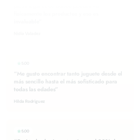
invaluable”
Nidia Valadez
5.00
“Me gusto encontrar tanto juguete desde el
más sencillo hasta el más sofisticado para
todas las edades”
Hilda Rodriguez
5.00
“Casi todos los juguetes tienen el 20% de
descuento y algunos tienen el 50%, hay